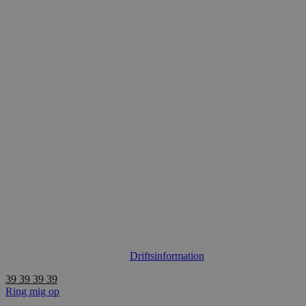
Videre
til
indhold
Driftsinformation
39 39 39 39
Ring mig op