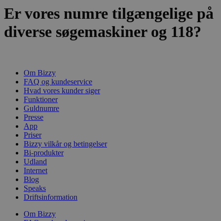
Er vores numre tilgængelige på
diverse søgemaskiner og 118?
Om Bizzy
FAQ og kundeservice
Hvad vores kunder siger
Funktioner
Guldnumre
Presse
App
Priser
Bizzy vilkår og betingelser
Bi-produkter
Udland
Internet
Blog
Speaks
Driftsinformation
Om Bizzy