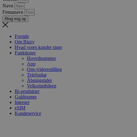
Navn
Firmanavn
Ring mig op
Forside
Om Bizzy
Hvad vores kunder siger
Funktioner
Hovednummer
App
Om-/viderestilling
Telefonkø
Åbningstider
Velkomsthilsen
Bi-produkter
Guldnumre
Internet
eSIM
Kundeservice