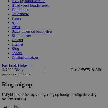
FAQ og kundeservice
Hvad vores kunder siger
Funktioner
Guldnumre
Presse
App
Priser
Bizzy vilkår og betingelser
Bi-produkter
Udland
Internet
Blog
Speaks
Driftsinformation
Facebook
Linkedin
© 2020 Bizzy |
39 39 39 39
|
hej@bizzy.dk
| Cvr: 82567518| Alle
priser er ex. moms
Ring mig op
Udfyld disse felter og vi ringer dig op hurtigst muligt (hverdage
mellem 8 til 16)
Telefon