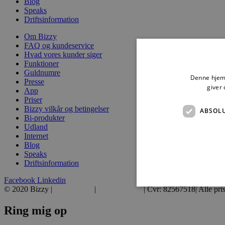
Blog
Speaks
Driftsinformation
Om Bizzy
FAQ og kundeservice
Hvad vores kunder siger
Funktioner
Guldnumre
Denne hjemm
Presse
giver 
App
Priser
Bizzy vilkår og betingelser
ABSOL
Bi-produkter
Udland
Internet
Blog
Speaks
Driftsinformation
Facebook
Linkedin
© 2020 Bizzy |
39 39 39 39
|
hej@bizzy.dk
| Cvr: 82567518| Alle pri
Ring mig op