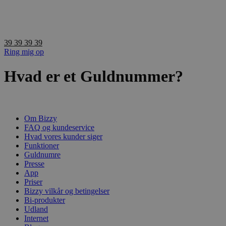
Videre
til
indhold
39 39 39 39
Ring mig op
Hvad er et Guldnummer?
Om Bizzy
FAQ og kundeservice
Hvad vores kunder siger
Funktioner
Guldnumre
Presse
App
Priser
Bizzy vilkår og betingelser
Bi-produkter
Udland
Internet