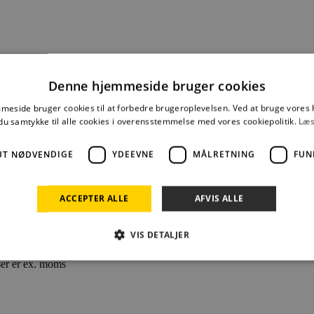
Denne hjemmeside bruger cookies
eside bruger cookies til at forbedre brugeroplevelsen. Ved at bruge vore
du samtykke til alle cookies i overensstemmelse med vores cookiepolitik.
Læs
UT NØDVENDIGE
YDEEVNE
MÅLRETNING
FUN
ACCEPTER ALLE
AFVIS ALLE
VIS DETALJER
ser er ex. moms
Absolut nødvendige
Ydeevne
Målretning
Funktionalitet