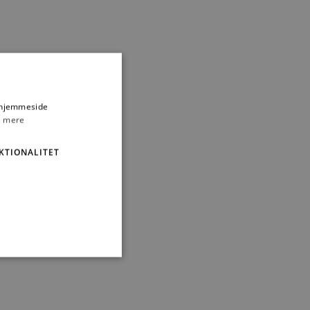
s hjemmeside
 mere
KTIONALITET