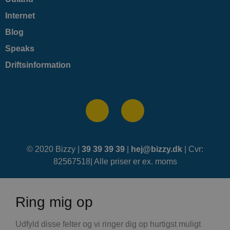
Internet
Blog
Speaks
Driftsinformation
© 2020 Bizzy |
39 39 39 39
|
hej@bizzy.dk
| Cvr:
82567518| Alle priser er ex. moms
Ring mig op
Udfyld disse felter og vi ringer dig op hurtigst muligt