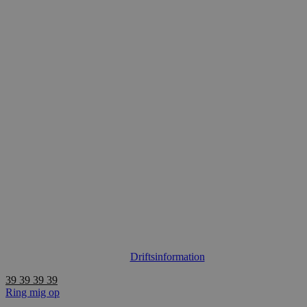
Videre
til
indhold
Driftsinformation
39 39 39 39
Ring mig op