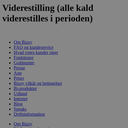
Viderestilling (alle kald
viderestilles i perioden)
Om Bizzy
FAQ og kundeservice
Hvad vores kunder siger
Funktioner
Guldnumre
Presse
App
Priser
Bizzy vilkår og betingelser
Bi-produkter
Udland
Internet
Blog
Speaks
Driftsinformation
Om Bizzy