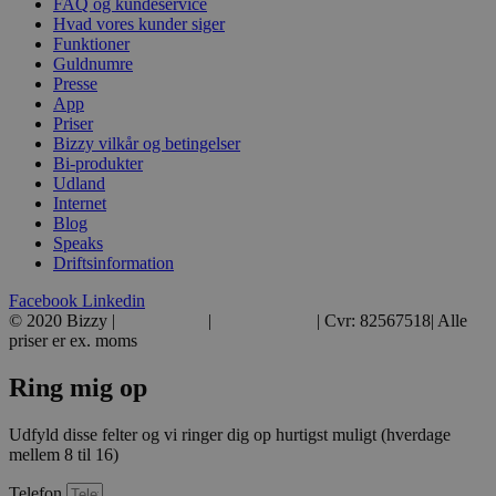
FAQ og kundeservice
Hvad vores kunder siger
Funktioner
Guldnumre
Presse
App
Priser
Bizzy vilkår og betingelser
Bi-produkter
Udland
Internet
Blog
Speaks
Driftsinformation
Facebook
Linkedin
© 2020 Bizzy |
39 39 39 39
|
hej@bizzy.dk
| Cvr: 82567518| Alle
priser er ex. moms
Ring mig op
Udfyld disse felter og vi ringer dig op hurtigst muligt (hverdage
mellem 8 til 16)
Telefon