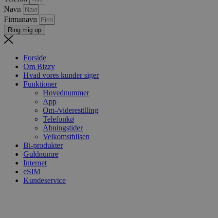
Navn
Firmanavn
Ring mig op
Forside
Om Bizzy
Hvad vores kunder siger
Funktioner
Hovednummer
App
Om-/viderestilling
Telefonkø
Åbningstider
Velkomsthilsen
Bi-produkter
Guldnumre
Internet
eSIM
Kundeservice