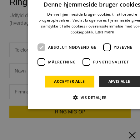
Ring mig op
Denne hjemmeside bruger cookie
Denne hjemmeside bruger cookies til at forbedre
Udfyld disse felter og vi ringer dig op hurtigst muligt
brugeroplevelsen. Ved at bruge vores hjemmeside give
(hverdage mellem 8 til 16)
samtykke til alle cookies i overensstemmelse med vor
cookiepolitik.
Læs mere
ABSOLUT NØDVENDIGE
YDEEVNE
MÅLRETNING
FUNKTIONALITET
ACCEPTER ALLE
AFVIS ALLE
VIS DETALJER
RING MIG OP
Absolut nødvendige
Ydeevne
Målretning
Funktionalitet