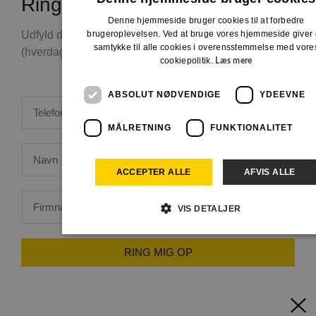
Ring mig op
Denne hjemmeside bruger cookies til at forbedre
brugeroplevelsen. Ved at bruge vores hjemmeside giver
Udfyld disse felter og vi ringer dig op hurtigst muligt
samtykke til alle cookies i overensstemmelse med vore
(hverdage mellem 8 til 16)
cookiepolitik.
Læs mere
ABSOLUT NØDVENDIGE
YDEEVNE
MÅLRETNING
FUNKTIONALITET
ACCEPTER ALLE
AFVIS ALLE
VIS DETALJER
RING MIG OP
Absolut nødvendige
Ydeevne
Målretning
Funktionalitet
Absolut nødvendige cookies muliggør hjemmesidens grundlæggend