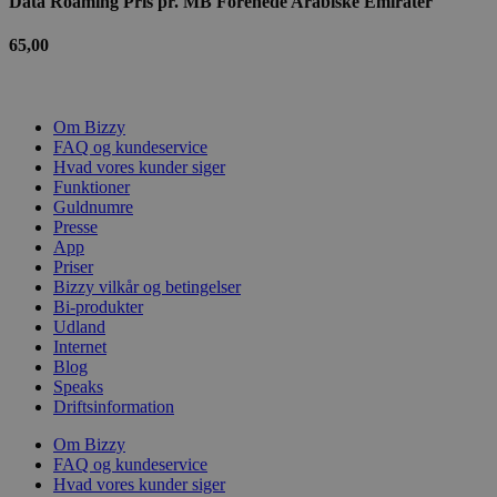
Data Roaming Pris pr. MB Forenede Arabiske Emirater
65,00
Om Bizzy
FAQ og kundeservice
Hvad vores kunder siger
Funktioner
Guldnumre
Presse
App
Priser
Bizzy vilkår og betingelser
Bi-produkter
Udland
Internet
Blog
Speaks
Driftsinformation
Om Bizzy
FAQ og kundeservice
Hvad vores kunder siger