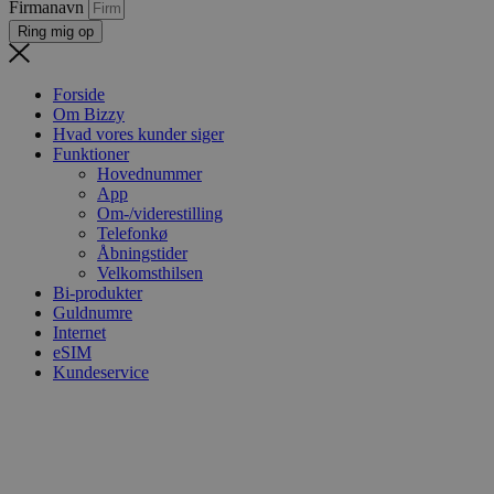
Firmanavn
Ring mig op
Forside
Om Bizzy
Hvad vores kunder siger
Funktioner
Hovednummer
App
Om-/viderestilling
Telefonkø
Åbningstider
Velkomsthilsen
Bi-produkter
Guldnumre
Internet
eSIM
Kundeservice