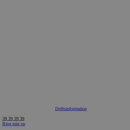
Videre
til
indhold
Driftsinformation
39 39 39 39
Ring mig op