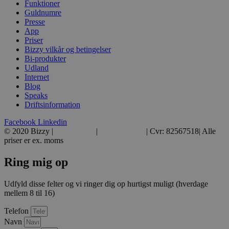
Funktioner
Guldnumre
Presse
App
Priser
Bizzy vilkår og betingelser
Bi-produkter
Udland
Internet
Blog
Speaks
Driftsinformation
Facebook
Linkedin
© 2020 Bizzy |
39 39 39 39
|
hej@bizzy.dk
| Cvr: 82567518| Alle
priser er ex. moms
Ring mig op
Udfyld disse felter og vi ringer dig op hurtigst muligt (hverdage
mellem 8 til 16)
Telefon
Navn