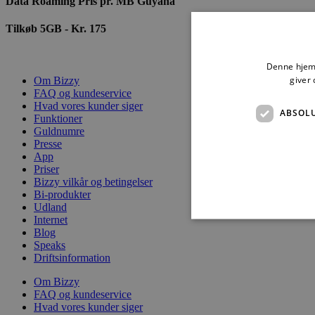
Data Roaming Pris pr. MB Guyana
Tilkøb 5GB - Kr. 175
Denne hjemm
giver 
Om Bizzy
FAQ og kundeservice
Hvad vores kunder siger
ABSOL
Funktioner
Guldnumre
Presse
App
Priser
Bizzy vilkår og betingelser
Bi-produkter
Udland
Internet
Blog
Speaks
Driftsinformation
Absolut nødvendige cookies
Om Bizzy
kan ikke bruges korrekt ude
FAQ og kundeservice
Hvad vores kunder siger
Navn