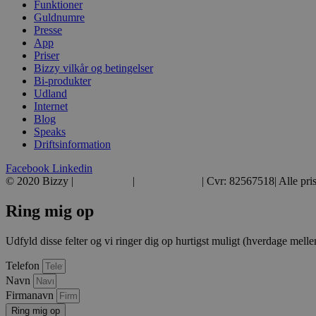
Funktioner
Guldnumre
__cf_bm
Presse
App
Priser
li_gc
Bizzy vilkår og betingelser
Bi-produkter
Udland
__cf_bm
Internet
Blog
Speaks
Driftsinformation
__cf_bm
Facebook
Linkedin
© 2020 Bizzy |
39 39 39 39
|
hej@bizzy.dk
| Cvr: 82567518| Alle pri
__cf_bm
Ring mig op
VISITOR_PRIVACY_METAD
Udfyld disse felter og vi ringer dig op hurtigst muligt (hverdage melle
Telefon
Navn
CookieScriptConsent
Firmanavn
Ring mig op