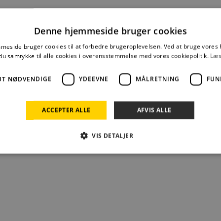
Denne hjemmeside bruger cookies
eside bruger cookies til at forbedre brugeroplevelsen. Ved at bruge vore
du samtykke til alle cookies i overensstemmelse med vores cookiepolitik.
Læs
UT NØDVENDIGE
YDEEVNE
MÅLRETNING
FUN
ACCEPTER ALLE
AFVIS ALLE
VIS DETALJER
Absolut nødvendige
Ydeevne
Målretning
Funktionalitet
 muliggør hjemmesidens grundlæggende funktionalitet såsom brugerlogin og kontoad
n de absolut nødvendige cookies.
Udbyder /
Udløbsdato
Beskrivelse