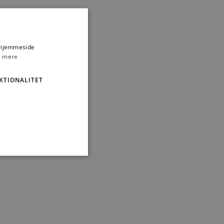
s hjemmeside
 mere
KTIONALITET
ministration. Hjemmesiden