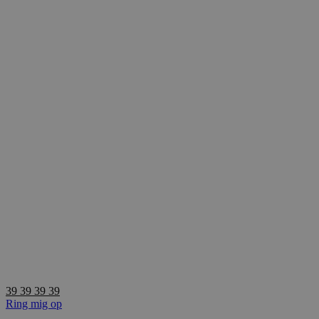
Videre
til
indhold
39 39 39 39
Ring mig op