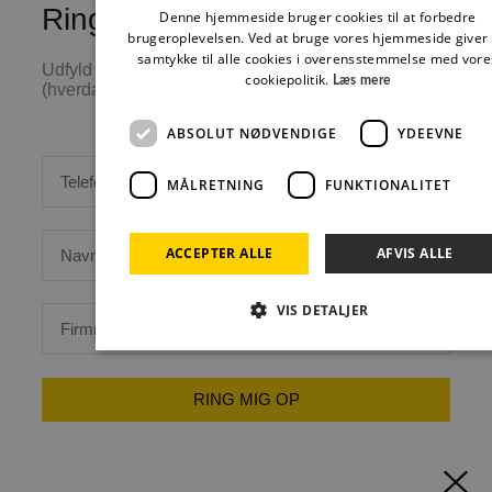
Ring mig op
Denne hjemmeside bruger cookies til at forbedre
brugeroplevelsen. Ved at bruge vores hjemmeside giver
samtykke til alle cookies i overensstemmelse med vore
Udfyld disse felter og vi ringer dig op hurtigst muligt
cookiepolitik.
Læs mere
(hverdage mellem 8 til 16)
ABSOLUT NØDVENDIGE
YDEEVNE
MÅLRETNING
FUNKTIONALITET
ACCEPTER ALLE
AFVIS ALLE
VIS DETALJER
Absolut nødvendige
Ydeevne
Målretning
RING MIG OP
Funktionalitet
Absolut nødvendige cookies muliggør hjemmesidens
grundlæggende funktionalitet såsom brugerlogin og