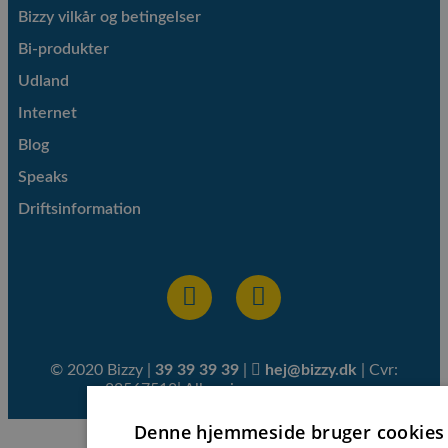
Bizzy vilkår og betingelser
Bi-produkter
Udland
Internet
Blog
Speaks
Driftsinformation
© 2020 Bizzy |
39 39 39 39
|
hej@bizzy.dk
| Cvr:
82567518| Alle priser er ex. moms
Denne hjemmeside bruger cookies