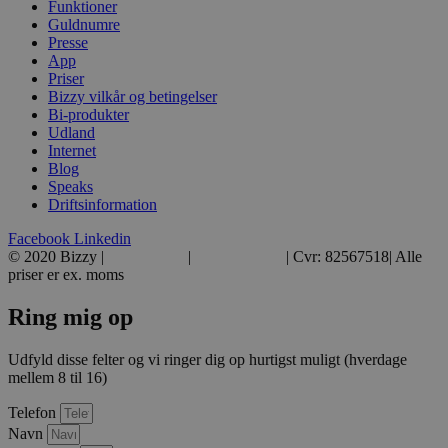
Funktioner
Guldnumre
Presse
App
Priser
Bizzy vilkår og betingelser
Bi-produkter
Udland
Internet
Blog
Speaks
Driftsinformation
Facebook
Linkedin
© 2020 Bizzy |
39 39 39 39
|
hej@bizzy.dk
| Cvr: 82567518| Alle
priser er ex. moms
Ring mig op
Udfyld disse felter og vi ringer dig op hurtigst muligt (hverdage
mellem 8 til 16)
Telefon
Navn