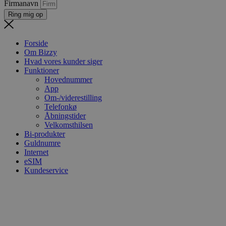
Firmanavn
Ring mig op
Forside
Om Bizzy
Hvad vores kunder siger
Funktioner
Hovednummer
App
Om-/viderestilling
Telefonkø
Åbningstider
Velkomsthilsen
Bi-produkter
Guldnumre
Internet
eSIM
Kundeservice