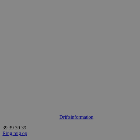
Videre
til
indhold
Driftsinformation
39 39 39 39
Ring mig op