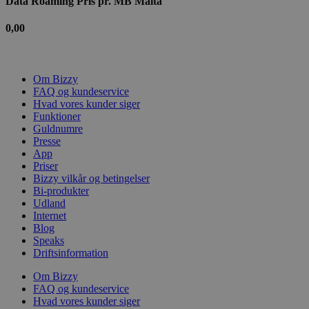
Data Roaming Pris pr. MB Malta
0,00
Om Bizzy
FAQ og kundeservice
Hvad vores kunder siger
Funktioner
Guldnumre
Presse
App
Priser
Bizzy vilkår og betingelser
Bi-produkter
Udland
Internet
Blog
Speaks
Driftsinformation
Om Bizzy
FAQ og kundeservice
Hvad vores kunder siger