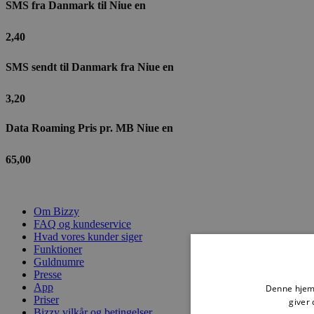
SMS fra Danmark til Niue en
2,40
SMS sendt til Danmark fra Niue en
3,20
Data Roaming Pris pr. MB Niue en
65,00
Om Bizzy
FAQ og kundeservice
Hvad vores kunder siger
Funktioner
Guldnumre
Presse
App
Denne hjemm
Priser
giver 
Bizzy vilkår og betingelser