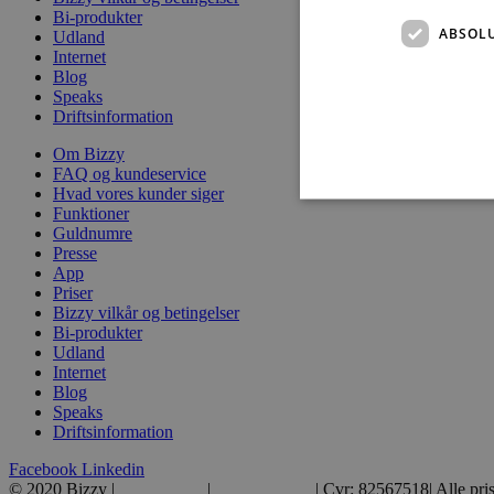
Bi-produkter
ABSOL
Udland
Internet
Blog
Speaks
Driftsinformation
Om Bizzy
FAQ og kundeservice
Hvad vores kunder siger
Funktioner
Guldnumre
Presse
App
Absolut nødvendige cookies
Priser
kan ikke bruges korrekt ude
Bizzy vilkår og betingelser
Bi-produkter
Navn
Udland
Internet
__cf_bm
Blog
Speaks
Driftsinformation
li_gc
Facebook
Linkedin
© 2020 Bizzy |
39 39 39 39
|
hej@bizzy.dk
| Cvr: 82567518| Alle pri