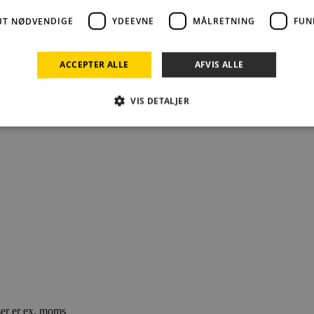
UT NØDVENDIGE
YDEEVNE
MÅLRETNING
FUN
ACCEPTER ALLE
AFVIS ALLE
VIS DETALJER
Absolut nødvendige
Ydeevne
Målretning
Funktionalitet
 muliggør hjemmesidens grundlæggende funktionalitet såsom brugerlogin og kontoad
n de absolut nødvendige cookies.
Udbyder /
Udløbsdato
Beskrivelse
Domæne
29 minutter
Denne cookie bruges til at skelne mellem me
Cloudflare Inc.
52
gavnligt for hjemmesiden for at lave gyldig
.usemessages.com
sekunder
deres hjemmeside.
5 måneder
Bruges til at gemme gæstens samtykke til bru
LinkedIn
4 uger
væsentlige formål
Corporation
.linkedin.com
ser er ex. moms