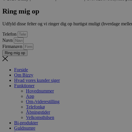
__cf_bm
Ring mig op
__cf_bm
Udfyld disse felter og vi ringer dig op hurtigst muligt (hverdage melle
Telefon
__cf_bm
Navn
Firmanavn
Ring mig op
VISITOR_PRIVACY_METAD
Forside
Om Bizzy
Hvad vores kunder siger
CookieScriptConsent
Funktioner
Hovednummer
App
__cf_bm
Om-/viderestilling
Telefonkø
Åbningstider
__cf_bm
Velkomsthilsen
Bi-produkter
Guldnumre
__cf_bm