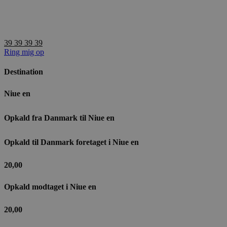
Videre
til
indhold
39 39 39 39
Ring mig op
Destination
Niue en
Opkald fra Danmark til​ Niue en
Opkald til Danmark foretaget i Niue en
20,00
Opkald modtaget i Niue en
20,00