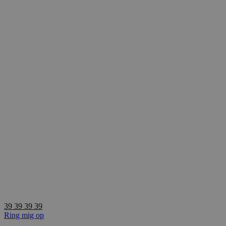
Videre
til
indhold
39 39 39 39
Ring mig op