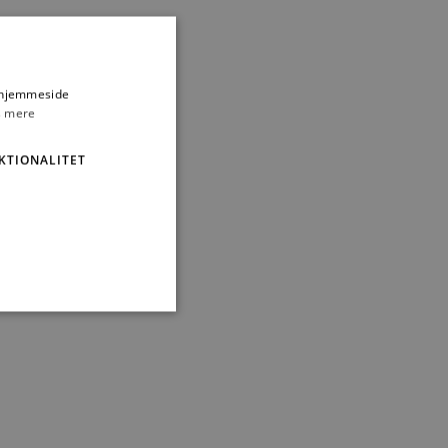
s hjemmeside
 mere
KTIONALITET
ministration. Hjemmesiden