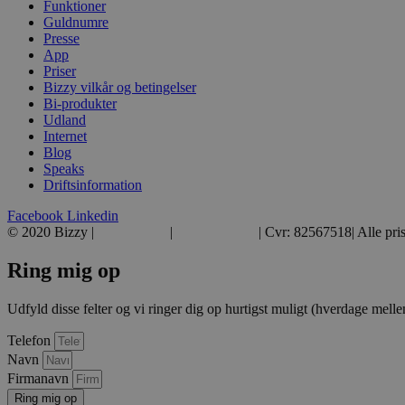
Funktioner
Guldnumre
__cf_bm
Presse
App
Priser
li_gc
Bizzy vilkår og betingelser
Bi-produkter
Udland
__cf_bm
Internet
Blog
Speaks
Driftsinformation
__cf_bm
Facebook
Linkedin
© 2020 Bizzy |
39 39 39 39
|
hej@bizzy.dk
| Cvr: 82567518| Alle pri
__cf_bm
Ring mig op
VISITOR_PRIVACY_METAD
Udfyld disse felter og vi ringer dig op hurtigst muligt (hverdage melle
Telefon
Navn
CookieScriptConsent
Firmanavn
Ring mig op