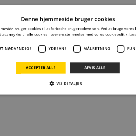
Denne hjemmeside bruger cookies
eside bruger cookies til at forbedre brugeroplevelsen. Ved at bruge vore
du samtykke til alle cookies i overensstemmelse med vores cookiepolitik.
Læs
UT NØDVENDIGE
YDEEVNE
MÅLRETNING
FUN
ACCEPTER ALLE
AFVIS ALLE
VIS DETALJER
Absolut nødvendige
Ydeevne
Målretning
Funktionalitet
 muliggør hjemmesidens grundlæggende funktionalitet såsom brugerlogin og kontoad
n de absolut nødvendige cookies.
Udbyder /
Udløbsdato
Beskrivelse