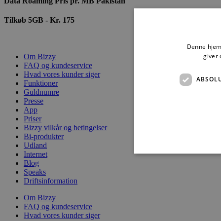
Data Roaming Pris pr. MB Pakistan
Tilkøb 5GB - Kr. 175
Denne hjemm
giver 
Om Bizzy
FAQ og kundeservice
Hvad vores kunder siger
ABSOL
Funktioner
Guldnumre
Presse
App
Priser
Bizzy vilkår og betingelser
Bi-produkter
Udland
Internet
Blog
Speaks
Driftsinformation
Absolut nødvendige cookies
Om Bizzy
kan ikke bruges korrekt ude
FAQ og kundeservice
Hvad vores kunder siger
Navn