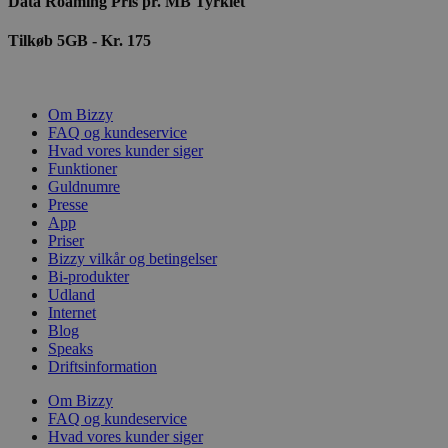
Data Roaming Pris pr. MB Tyrkiet
Tilkøb 5GB - Kr. 175
Om Bizzy
FAQ og kundeservice
Hvad vores kunder siger
Funktioner
Guldnumre
Presse
App
Priser
Bizzy vilkår og betingelser
Bi-produkter
Udland
Internet
Blog
Speaks
Driftsinformation
Om Bizzy
FAQ og kundeservice
Hvad vores kunder siger