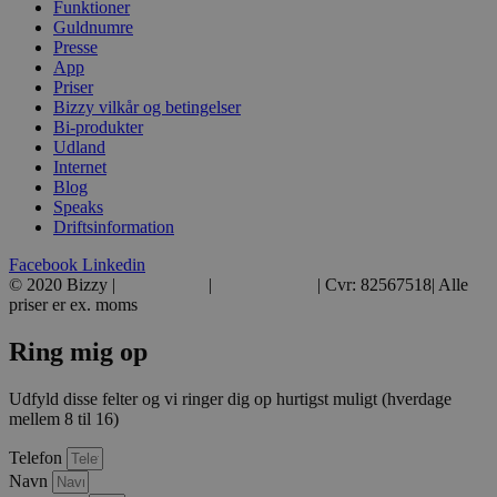
Funktioner
Guldnumre
Presse
App
Priser
Bizzy vilkår og betingelser
Bi-produkter
Udland
Internet
Blog
Speaks
Driftsinformation
Facebook
Linkedin
© 2020 Bizzy |
39 39 39 39
|
hej@bizzy.dk
| Cvr: 82567518| Alle
priser er ex. moms
Ring mig op
Udfyld disse felter og vi ringer dig op hurtigst muligt (hverdage
mellem 8 til 16)
Telefon
Navn