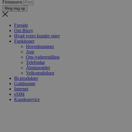
Firmanavn
Ring mig op
Forside
Om Bizzy
Hvad vores kunder siger
Funktioner
Hovednummer
App
Om-/viderestilling
Telefonkø
Åbningstider
Velkomsthilsen
Bi-produkter
Guldnumre
Internet
eSIM
Kundeservice