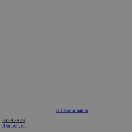
Videre
til
indhold
Driftsinformation
39 39 39 39
Ring mig op