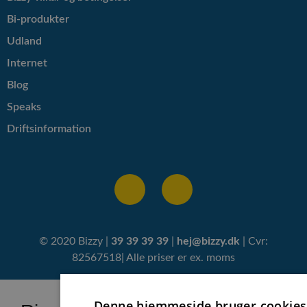
Bi-produkter
Udland
Internet
Blog
Speaks
Driftsinformation
© 2020 Bizzy |
39 39 39 39
|
hej@bizzy.dk
| Cvr:
82567518| Alle priser er ex. moms
Denne hjemmeside bruger cookies