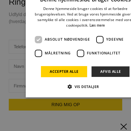
Ring mig op
Denne hjemmeside bruger cookies til at forbedre
brugeroplevelsen. Ved at bruge vores hjemmeside giver
Udfyld disse felter og vi ringer dig op hurtigst muligt
samtykke til alle cookies i overensstemmelse med vor
(hverdage mellem 8 til 16)
cookiepolitik.
Læs mere
ABSOLUT NØDVENDIGE
YDEEVNE
MÅLRETNING
FUNKTIONALITET
ACCEPTER ALLE
AFVIS ALLE
VIS DETALJER
RING MIG OP
Absolut nødvendige
Ydeevne
Målretning
Funktionalitet
Absolut nødvendige cookies muliggør hjemmesidens