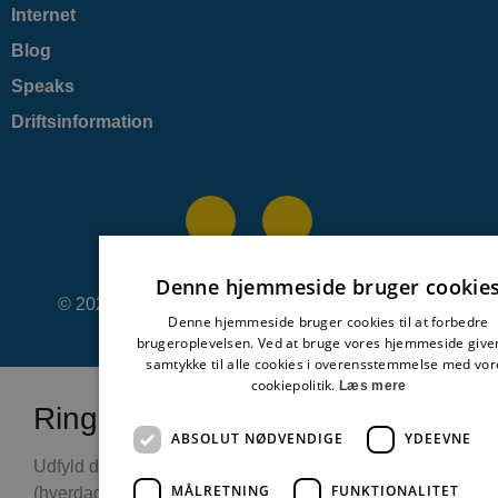
Internet
Blog
Speaks
Driftsinformation
Denne hjemmeside bruger cookie
© 2020 Bizzy |
39 39 39 39
|
hej@bizzy.dk
| Cvr:
Denne hjemmeside bruger cookies til at forbedre
82567518| Alle priser er ex. moms
brugeroplevelsen. Ved at bruge vores hjemmeside give
samtykke til alle cookies i overensstemmelse med vor
cookiepolitik.
Læs mere
Ring mig op
ABSOLUT NØDVENDIGE
YDEEVNE
Udfyld disse felter og vi ringer dig op hurtigst muligt
MÅLRETNING
FUNKTIONALITET
(hverdage mellem 8 til 16)