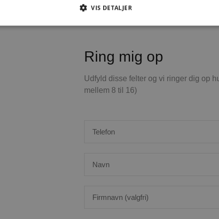
39
|
hej@bizzy.dk
| Cvr: 82567518| Alle priser er ex. mom
VIS DETALJER
Absolut nødvendige
Ydeevne
Målretning
Funktionalitet
Ring mig op
 muliggør hjemmesidens grundlæggende funktionalitet såsom brugerlogin og kontoad
n de absolut nødvendige cookies.
Udfyld disse felter og vi ringer dig op h
Udbyder /
mellem 8 til 16)
Udløbsdato
Beskrivelse
Domæne
29 minutter
Denne cookie bruges til at skelne mellem me
Cloudflare Inc.
52
gavnligt for hjemmesiden for at lave gyldig
.usemessages.com
sekunder
deres hjemmeside.
5 måneder
Bruges til at gemme gæstens samtykke til bru
LinkedIn
4 uger
væsentlige formål
Corporation
.linkedin.com
29 minutter
Denne cookie bruges til at skelne mellem me
Cloudflare Inc.
55
gavnligt for hjemmesiden for at lave gyldig
.linkedin.com
sekunder
deres hjemmeside.
29 minutter
Denne cookie bruges til at skelne mellem me
Cloudflare Inc.
58
gavnligt for hjemmesiden for at lave gyldig
.hubspot.com
sekunder
deres hjemmeside.