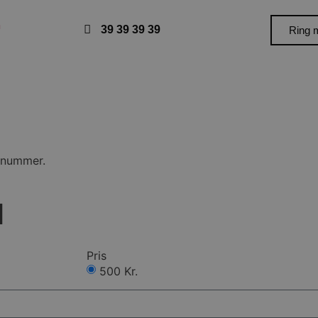
n
39 39 39 39
Ring 
Tilbage
ldnummer.
1
Pris
500 Kr.