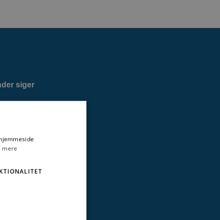
der siger
 betingelser
s hjemmeside
on
 mere
KTIONALITET