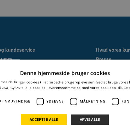
g kundeservice
Hvad vores kun
numre
Presse
r
Bizzy vilkår og
Denne hjemmeside bruger cookies
nd
Internet
eside bruger cookies til at forbedre brugeroplevelsen. Ved at bruge vore
ks
Driftsinformati
du samtykke til alle cookies i overensstemmelse med vores cookiepolitik.
Læs
UT NØDVENDIGE
YDEEVNE
MÅLRETNING
FUN
ACCEPTER ALLE
AFVIS ALLE