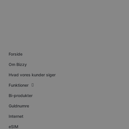
__cf_bm
VISITOR_PRIVACY_METAD
CookieScriptConsent
Forside
__cf_bm
Om Bizzy
Hvad vores kunder siger
__cf_bm
Funktioner
__cf_bm
Bi-produkter
Guldnumre
__cf_bm
Internet
eSIM